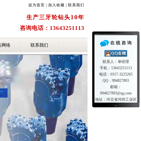
设为首页
|
加入收藏
|
联系我们
10
生产三牙轮钻头
年
咨询电话：13643251113
在 线 咨 询
售网络
联系我们
联系人：单经理
手机：13643251113
电话：0317-3225265
QQ：994827893
邮箱：
994827893@qq.com
地址：河北省河间工业区