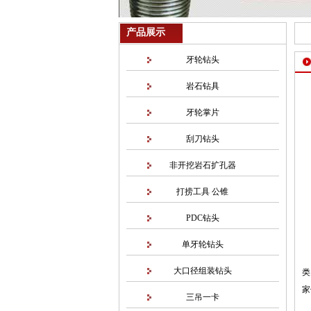
产品展示
牙轮钻头
岩石钻具
牙轮掌片
刮刀钻头
非开挖岩石扩孔器
打捞工具 公锥
PDC钻头
单牙轮钻头
大口径组装钻头
类
家
三吊一卡