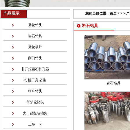
产品展示
您的当前位置：
首页
> > >
产
牙轮钻头
岩石钻具
岩石钻具
牙轮掌片
刮刀钻头
非开挖岩石扩孔器
打捞工具 公锥
岩石钻具
PDC钻头
单牙轮钻头
大口径组装钻头
三吊一卡