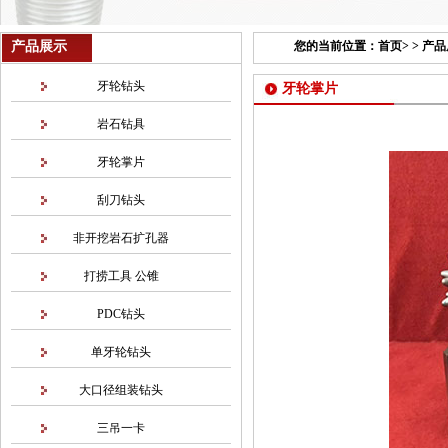
产品展示
您的当前位置：
首页
> >
产品
牙轮钻头
牙轮掌片
岩石钻具
牙轮掌片
刮刀钻头
非开挖岩石扩孔器
打捞工具 公锥
PDC钻头
单牙轮钻头
大口径组装钻头
三吊一卡