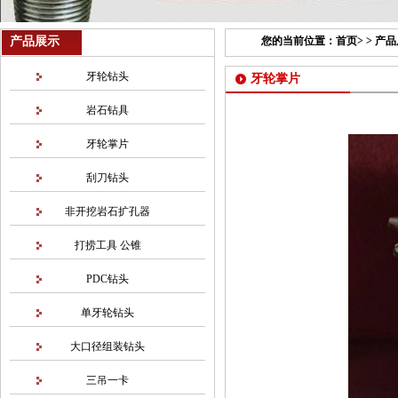
产品展示
您的当前位置：
首页
> >
产品
牙轮钻头
牙轮掌片
岩石钻具
牙轮掌片
刮刀钻头
非开挖岩石扩孔器
打捞工具 公锥
PDC钻头
单牙轮钻头
大口径组装钻头
三吊一卡