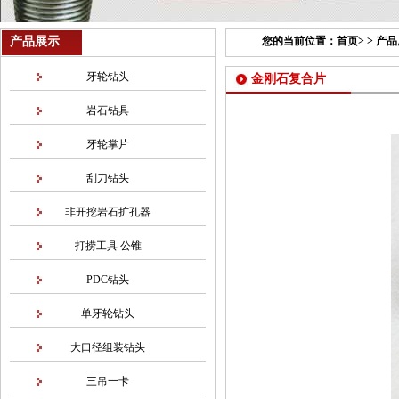
产品展示
您的当前位置：
首页
> >
产品
牙轮钻头
金刚石复合片
岩石钻具
牙轮掌片
刮刀钻头
非开挖岩石扩孔器
打捞工具 公锥
PDC钻头
单牙轮钻头
大口径组装钻头
三吊一卡